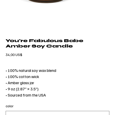
You're Fabulous Babe
Amber Soy Candle
Precio
34,00 US$
• 100% natural soy wax blend
• 100% cotton wick
• Amber glass jar
• 9 oz (2.87″ × 3.5″)
• Sourced from the USA
color